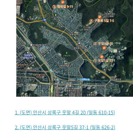
1. (도면) 안산시 상록구 웃말 4길 20 (일동 610-15)
2. (도면) 안산시 상록구 웃말5길 37-1 (일동 626-2)