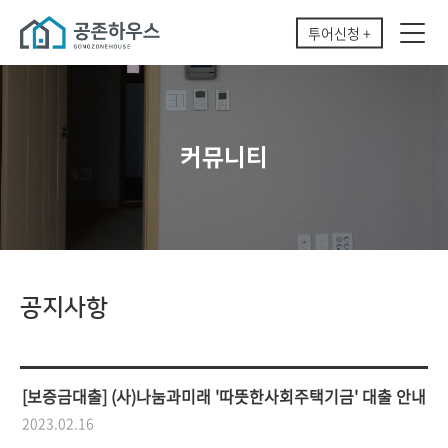
투어신청 +
커뮤니티
공지사항
[보증금대출] (사)나눔과미래 '따뜻한사회주택기금' 대출 안내
2023.02.16