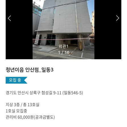
외관1
1
/
16
청년이음 안산점_일동3
모집 중
경기도 안산시 상록구 첨성길 9-11 (일동546-5)
지상 3층 / 총 13호실
1호실 모집중
관리비 60,000원(공과금별도)