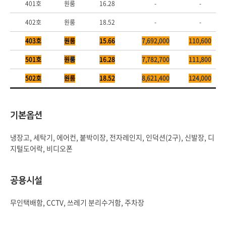
401호
원룸
16.28
-
-
402호
원룸
18.52
-
-
403호
원룸
15.66
7,692,000
110,600
501호
원룸
16.28
7,782,700
111,800
502호
원룸
18.52
8,621,400
124,000
기본옵션
냉장고, 세탁기, 에어컨, 붙박이장, 전자레인지, 인덕션(2구), 신발장, 디
지털도어락, 비디오폰
공용시설
무인택배함, CCTV, 쓰레기 분리수거함, 주차장