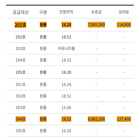
공급대상
구분
전용면적
보증금
임대료
201호
원룸
16.28
7,995,300
114,900
202호
원룸
18.52
-
-
203호
원룸
커뮤니티룸
-
-
204호
원룸
18.52
-
-
205호
원룸
16.28
-
-
301호
원룸
16.28
-
-
302호
원룸
18.52
-
-
303호
원룸
15.66
-
-
304호
원룸
18.52
8,862,200
127,400
305호
원룸
16.28
-
-