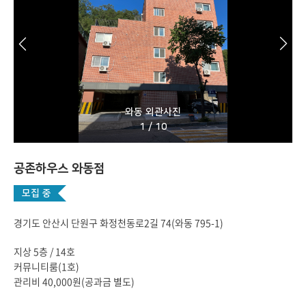
와동 외관사진
1
/
10
공존하우스 와동점
모집 중
경기도 안산시 단원구 화정천동로2길 74(와동 795-1)
지상 5층 / 14호
커뮤니티룸(1호)
관리비 40,000원(공과금 별도)